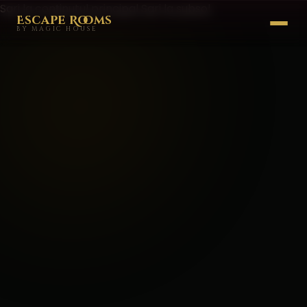
Sari la conținutul principal
Sari la subsol
Escape Rooms
BY MAGIC HOUSE