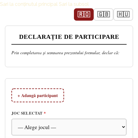
Sari la conținutul principal
Sari la subsol
🇷🇴
🇬🇧
🇭🇺
DECLARAȚIE DE PARTICIPARE
Prin completarea și semnarea prezentului formular, declar că:
+ Adaugă participant
JOC SELECTAT
*