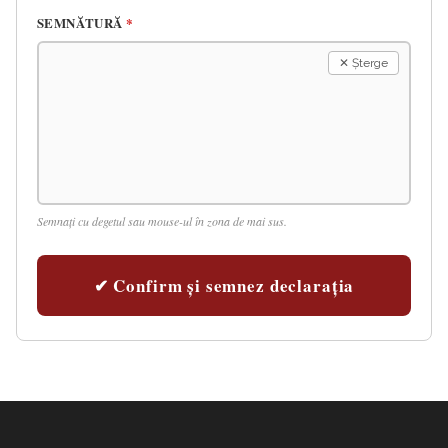
SEMNĂTURĂ
*
✕ Șterge
Semnați cu degetul sau mouse-ul în zona de mai sus.
✔ Confirm și semnez declarația