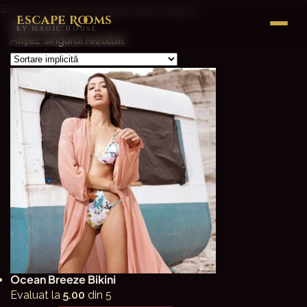
Sari la conținutul principal
Sari la subsol
Escape Rooms
Swimwear
BY MAGIC HOUSE
Afișez singurul rezultat
Ocean Breeze Bikini
Evaluat la
5.00
din 5