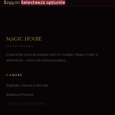
Acest
$
299,00
Selectează opțiunile
produs
are
mai
multe
variații.
Magic House
Opțiunile
ESCAPE ROOMS
pot
Experiențe unice de escape room în Oradea. Magie, mister și
fi
adrenalină — totul sub același acoperiș.
alese
în
CAMERE
pagina
produsului.
Baghete, Ceaune și Secrete
Breakout Protocol
Comoara Junglei
(curând)