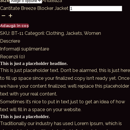
Size
Anulează
Cantitate Breeze Blocker Jacket
Adaugă în coș
SKU:
BT-11
Categorii:
Clothing
,
Jackets
,
Women
Descriere
Informații suplimentare
Recenzii (0)
This is just a placeholder headline.
This is just placeholder text. Don’t be alarmed, this is just here
to fill up space since your finalized copy isn’t ready yet. Once
we have your content finalized, we’ll replace this placeholder
text with your real content.
Sometimes it’s nice to put in text just to get an idea of how
text will fill in a space on your website.
This is just a placeholder.
Traditionally our industry has used Lorem Ipsum, which is