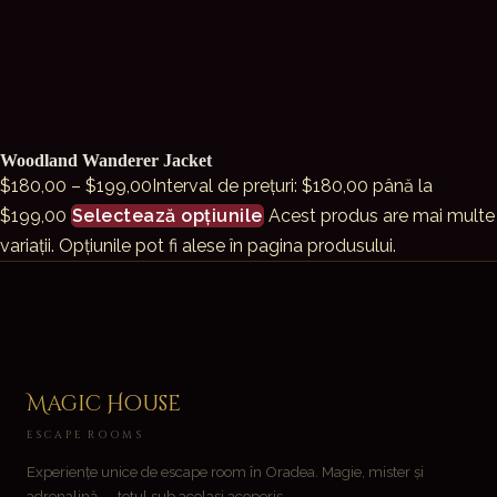
Woodland Wanderer Jacket
$
180,00
–
$
199,00
Interval de prețuri: $180,00 până la
$199,00
Selectează opțiunile
Acest produs are mai multe
variații. Opțiunile pot fi alese în pagina produsului.
Magic House
ESCAPE ROOMS
Experiențe unice de escape room în Oradea. Magie, mister și
adrenalină — totul sub același acoperiș.