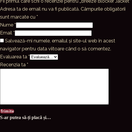
Fii primul care scrii o recenzie pentru „Breeze Blocker Jacket”
Adresa ta de email nu va fi publicată.
Câmpurile obligatorii
sunt marcate cu
*
Nume
*
Email
*
Salvează-mi numele, emailul și site-ul web în acest
navigator pentru data viitoare când o să comentez.
Evaluarea ta
*
Recenzia ta
*
S-ar putea să-ți placă și…